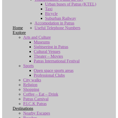
Urban buses of Patras (KTEL)
Taxi
Bicycle
Suburban Railway
Accomodation in Patras
Home
Useful Telephone Numbers
Explore
Arts and Culture
Museums
Sightseeing in Patras
Cultural Venues
Theater – Movies
Patras International Festival
Sports
Open space sports areas
Professional Clubs
City walks
Religion
Shopping
Coffee – Eat – Drink
Patras Carnival
P.I.C.K Patras
Destinations
Nearby Escapes
Beaches