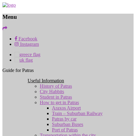
Menu
Facebook
Instagram
Guide for Patras
Useful Information
History of Patras
City Habbits
Student in Patras
How to get in Patras
Araxos Airport
Train – Suburban Railway
Patras by car
Suburban Buses
Port of Patras
Transportation within the city